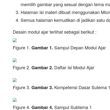
memilih gambar yang sesuai dengan tema mat
Halaman isi materi dibuat menggunakan Micro
Semua halaman kemudikan di jadikan satu d
Desain modul ajar terlihat sebagai berikut :
Figure 1.
Sampul Depan Modul Ajar
G
am
bar 1.
Figure 2.
Daftar Isi Modul Ajar
G
ambar 2
.
Figure 3.
Kompetensi Dasar Sutema 
G
ambar 3
.
Figure 4.
Sampul Subtema 1
G
ambar 4
.