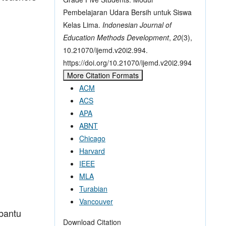
Pembelajaran Udara Bersih untuk Siswa
Kelas Lima.
Indonesian Journal of
Education Methods Development
,
20
(3),
10.21070/ijemd.v20i2.994.
https://doi.org/10.21070/ijemd.v20i2.994
More Citation Formats
ACM
ACS
APA
ABNT
Chicago
Harvard
IEEE
MLA
Turabian
Vancouver
 bantu
Download Citation