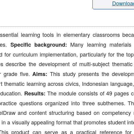
Downloa
sential learning tools in elementary classrooms bec
ses.
Many learning materials s
Specific background:
for curriculum implementation, particularly for the top
s describe the development of multi-subject themati
r grade five.
This study presents the developm
Aims:
t thematic learning across civics, Indonesian language,
education.
The module consists of 49 pages c
Results:
nd practice questions organized into three subthemes. T
relDraw and content structuring based on competency
in a visually appealing format that promotes student int
his product can serve as a practical reference for