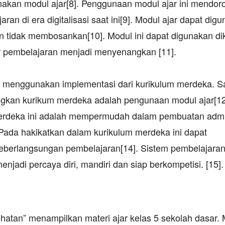
akan modul ajar[8]. Penggunaan modul ajar ini mendor
an di era digitalisasi saat ini[9]. Modul ajar dapat dig
an tidak membosankan[10]. Modul ini dapat digunakan di
pembelajaran menjadi menyenangkan [11].
r menggunakan implementasi dari kurikulum merdeka. S
gkan kurikum merdeka adalah pengunaan modul ajar[12
merdeka ini adalah mempermudah dalam pembuatan admin
Pada hakikatkan dalam kurikulum merdeka ini dapat
keberlangsungan pembelajaran[14]. Sistem pembelajara
jadi percaya diri, mandiri dan siap berkompetisi. [15].
ehatan” menampilkan materi ajar kelas 5 sekolah dasar.