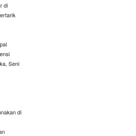
r di
ertarik
pai
ensi
ika, Seni
unakan di
an