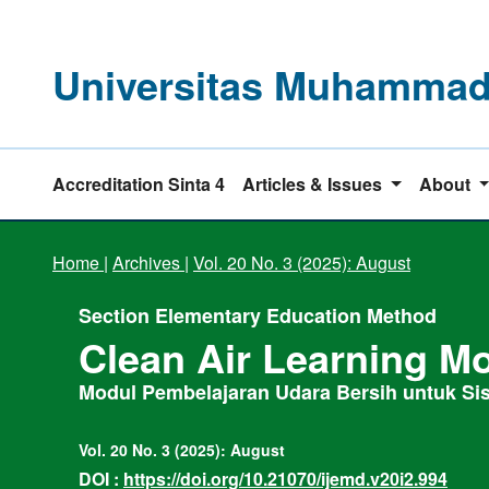
Universitas Muhammadi
Accreditation Sinta 4
Articles & Issues
About
Home
|
Archives
|
Vol. 20 No. 3 (2025): August
Section Elementary Education Method
Clean Air Learning Mo
Modul Pembelajaran Udara Bersih untuk Si
Vol. 20 No. 3 (2025): August
DOI :
https://doi.org/10.21070/ijemd.v20i2.994