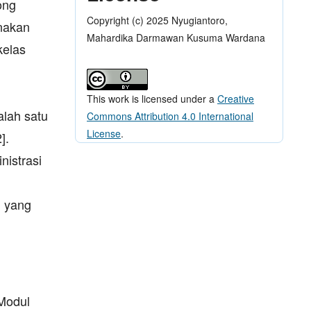
ong
Copyright (c) 2025 Nyugiantoro,
unakan
Mahardika Darmawan Kusuma Wardana
kelas
This work is licensed under a
Creative
alah satu
Commons Attribution 4.0 International
License
.
].
istrasi
n yang
 Modul