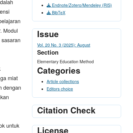
adalah
Endnote/Zotero/Mendeley (RIS)
ensi
BibTeX
belajaran
r. Modul
Issue
n sasaran
Vol. 20 No. 3 (2025): August
Section
Elementary Education Method
Categories
k
gga miat
Article collections
uh dengan
Editors choice
akan
Citation Check
ok untuk
License