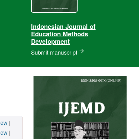
Indonesian Journal of
Education Methods
Development
Submit manuscript
iew
|
iew
|