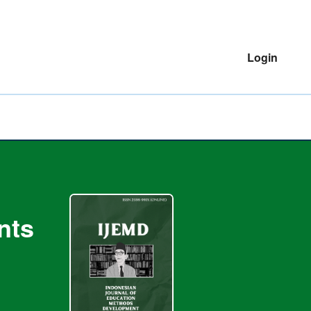
Login
nts