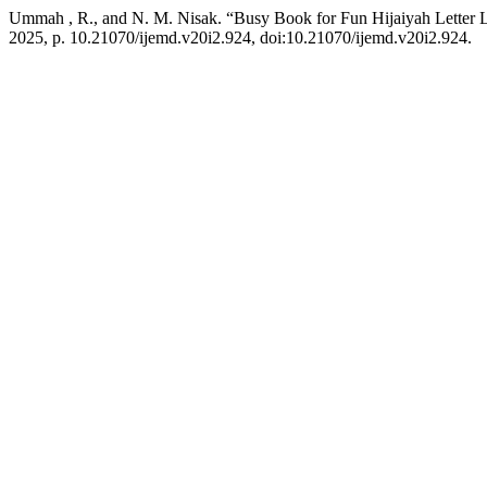
Ummah , R., and N. M. Nisak. “Busy Book for Fun Hijaiyah Letter L
2025, p. 10.21070/ijemd.v20i2.924, doi:10.21070/ijemd.v20i2.924.